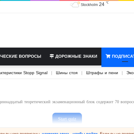
24
℃
Stockholm
ЧЕСКИЕ ВОПРОСЫ
ДОРОЖНЫЕ ЗНАКИ
ПОДПИСА
ки
|
Характеристики Stopp Signal
|
Шины стоя
|
Штрафы и пе
иннадцатый теоретический экзаменационный блок содержит 70 вопрос
сли вы уже подписаны,
нажмите здесь, чтобы войти
. Если вы не подпи