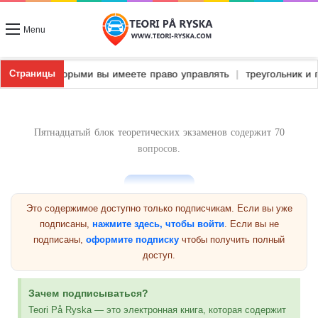
Menu
портные средства, которыми вы имеете право управлять
|
треуг
Страницы
Пятнадцатый блок теоретических экзаменов содержит 70
вопросов.
Это содержимое доступно только подписчикам. Если вы уже
подписаны,
нажмите здесь, чтобы войти
. Если вы не
подписаны,
оформите подписку
чтобы получить полный
Предыдущая группа
доступ.
Текущая группа 15
Зачем подписываться?
Teori På Ryska — это электронная книга, которая содержит