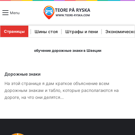
Menu
и Stopp Signal
|
Шины стоя
|
Штрафы и пени
|
Экономичес
Страницы
обучение дорожные знаки в Швеции
Дорожные знаки
На этой странице я дам краткое объяснение всем
дорожным знакам и табло, которые располагаются на
дороге, на что они делятся…