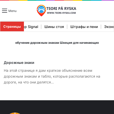
Menu
теристики Stopp Signal
|
Шины стоя
|
Штрафы и пени
|
Эко
Страницы
обучение дорожным знакам Швеция для начинающих
Дорожные знаки
На этой странице я дам краткое объяснение всем
дорожным знакам и табло, которые располагаются на
дороге, на что они делятся…