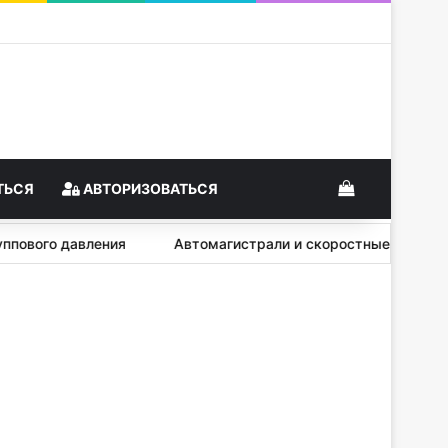
View your s
ТЬСЯ
АВТОРИЗОВАТЬСЯ
т группового давления
Автомагистрали и скоростные ав