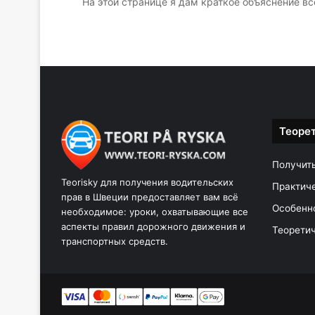
На этой странице я дам краткое объяснение вс
Теоре
Получит
Teorisky для получения водительских
Практич
прав в Швеции предоставляет вам всё
Особенн
необходимое: уроки, охватывающие все
аспекты правил дорожного движения и
Теоретич
транспортных средств.