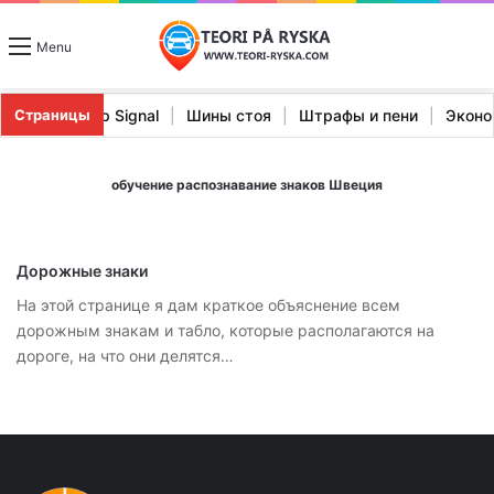
Menu
еристики Stopp Signal
|
Шины стоя
|
Штрафы и пени
|
Эко
Страницы
обучение распознавание знаков Швеция
Дорожные знаки
На этой странице я дам краткое объяснение всем
дорожным знакам и табло, которые располагаются на
дороге, на что они делятся…