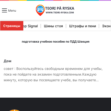
Menu
ктеристики Stopp Signal
|
Шины стоя
|
Штрафы и пени
|
Эк
Страницы
подготовка учебное пособие по ПДД Швеция
Дом
совет : Воспользуйтесь свободным временем для учебы,
пока не пойдете на экзамен подготовленным.Каждую
минуту, которую вы посвящаете учебе, вы получаете…