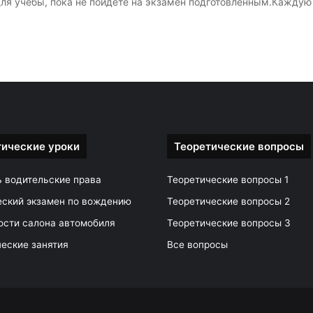
ля учебы, пока не пойдете на экзамен подготовленным.Каждую
тические уроки
Теоретические вопросы
ь водительские права
Теоретические вопросы 1
еский экзамен по вождению
Теоретические вопросы 2
ости салона автомобиля
Теоретические вопросы 3
еские занятия
Все вопросы