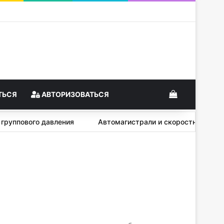
View your s
ТЬСЯ
АВТОРИЗОВАТЬСЯ
фект группового давления
Автомагистрали и скоростные