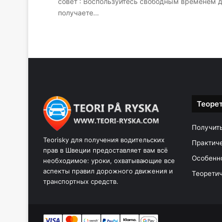
совет : Воспользуйтесь свободным временем д
получаете…
Теоре
Получит
Teorisky для получения водительских
Практич
прав в Швеции предоставляет вам всё
Особенн
необходимое: уроки, охватывающие все
аспекты правил дорожного движения и
Теоретич
транспортных средств.