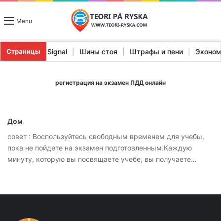
Menu
ристики Stopp Signal
|
Шины стоя
|
Штрафы и пени
|
Экон
Страницы
регистрация на экзамен ПДД онлайн
Дом
совет : Воспользуйтесь свободным временем для учебы,
пока не пойдете на экзамен подготовленным.Каждую
минуту, которую вы посвящаете учебе, вы получаете…