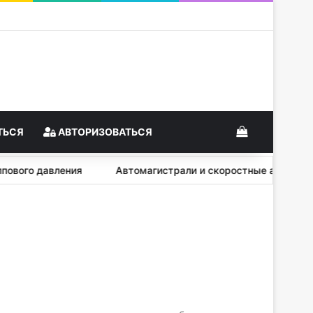
View your s
ТЬСЯ
АВТОРИЗОВАТЬСЯ
 группового давления
Автомагистрали и скоростные авт