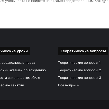
ля учебы, пока не пойдете на экзамен подготовленным.Каждую
тические уроки
Теоретические вопросы
ь водительские права
Теоретические вопросы 1
еский экзамен по вождению
Теоретические вопросы 2
ости салона автомобиля
Теоретические вопросы 3
еские занятия
Все вопросы