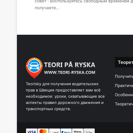
совет : Воспользуйтесь свободным временем д
получаете…
Теоре
Получит
Teorisky для получения водительских
Практич
прав в Швеции предоставляет вам всё
Особенн
необходимое: уроки, охватывающие все
аспекты правил дорожного движения и
Теоретич
транспортных средств.