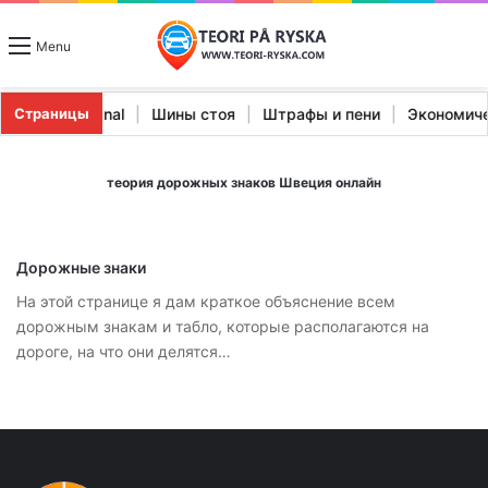
Menu
тики Stopp Signal
|
Шины стоя
|
Штрафы и пени
|
Экономи
Страницы
теория дорожных знаков Швеция онлайн
Дорожные знаки
На этой странице я дам краткое объяснение всем
дорожным знакам и табло, которые располагаются на
дороге, на что они делятся…