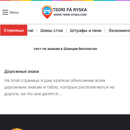
Menu
тики Stopp Signal
|
Шины стоя
|
Штрафы и пени
|
Экономи
Страницы
тест по знакам в Швеции бесплатно
Дорожные знаки
На этой странице я дам краткое объяснение всем
дорожным знакам и табло, которые располагаются на
дороге, на что они делятся…