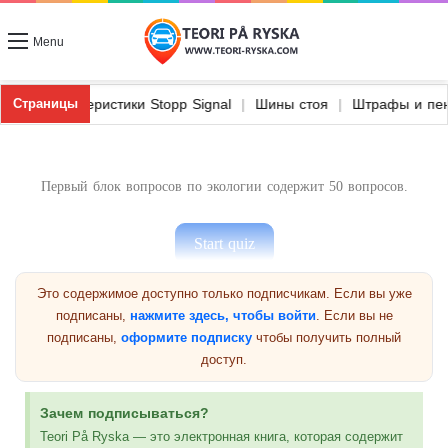
Menu
ие грузовики
|
Характеристики Stopp Signal
|
Шины стоя
|
Штр
Страницы
Первый блок вопросов по экологии содержит 50 вопросов.
Это содержимое доступно только подписчикам. Если вы уже
подписаны,
нажмите здесь, чтобы войти
. Если вы не
Предыдущая группа
подписаны,
оформите подписку
чтобы получить полный
доступ.
Вопросы по окружающей среде 1
Зачем подписываться?
Teori På Ryska — это электронная книга, которая содержит
Следующая группа