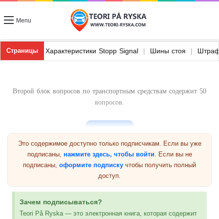
Menu
 и легкие грузовики
|
Характеристики Stopp Signal
|
Шины стоя
Страницы
Второй блок вопросов по транспортным средствам содержит 50
вопросов.
Это содержимое доступно только подписчикам. Если вы уже
подписаны,
нажмите здесь, чтобы войти
. Если вы не
подписаны,
оформите подписку
чтобы получить полный
Предыдущая группа
доступ.
Вопросы по транспортным средствам 2
Зачем подписываться?
Teori På Ryska — это электронная книга, которая содержит